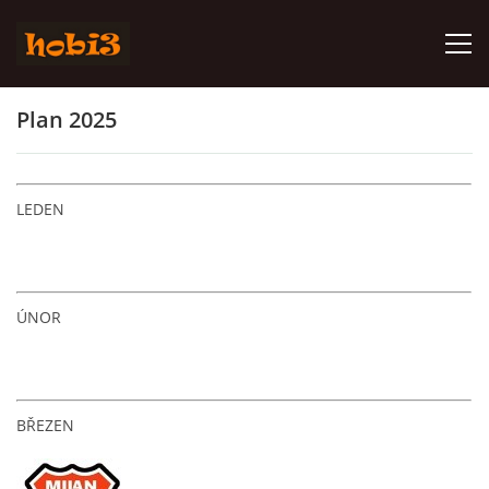
Plan 2025
2028
2027
LEDEN
2026
ÚNOR
2025
2024
BŘEZEN
2023