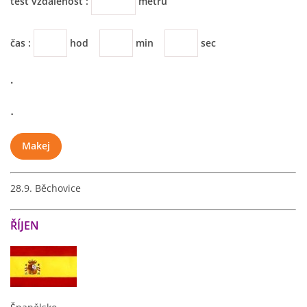
test vzdálenost :
metrů
čas :
hod
min
sec
.
.
28.9. Běchovice
ŘÍJEN