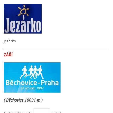
Jezárko
ZÁŘÍ
( Běchovice 10031 m )