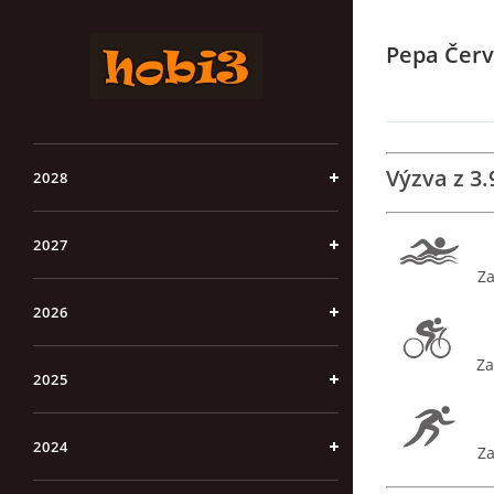
Pepa Čer
Výzva z 3.
2028
2027
Za
2026
Za
2025
2024
Za