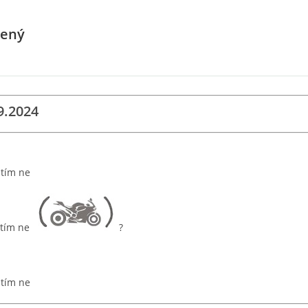
vený
9.2024
tím ne
tím ne
?
tím ne