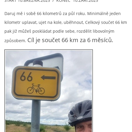
START 10.BŘEZNA.2025 / KONEC 10.ZÁŘÍ.2025
ODKAZY
Daruj mě i sobě 66 kilometrů za půl roku. Minimálně jeden
kilometr uplavat, ujet na kole, uběhnout, Celkový součet 66 km
TRIATLONY
pak již můžeš poskládat podle sebe, rozdělit libovolným
Cíl je součet 66 km za 6 měsíců.
způsobem.
© 2026 eStránky.cz