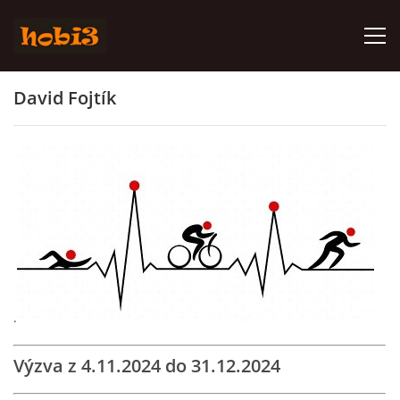
David Fojtík
2028
2027
2026
2025
.
2024
Výzva z 4.11.2024 do 31.12.2024
2023